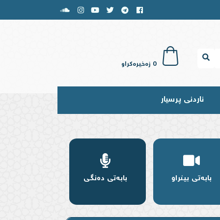
0
زەخیرەکراو
ناردنی پرسیار
بابەتی بینراو
بابەتی دەنگی