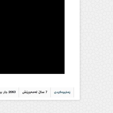
زەخیرەکردن
7 ساڵ لەمەوپێش
2063 جار بینراوە