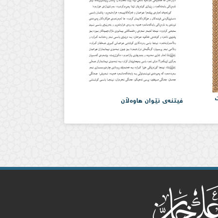
ت
فیتنەی نێوان هاوەڵان