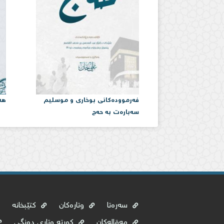
فەرموودەكانی بوخاری و موسلیم
هە
سەبارەت بە حەج
سەرەتا
وتارەکان
کتێبخانە
مەقالەکان
کورتە وتاری دەنگی