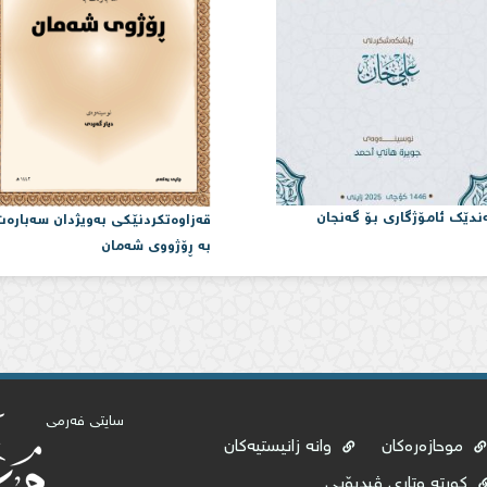
ندێک ئامۆژگاری بۆ گەنجان
قەزاوەتكردنێكی بەویژدان سەبارە
بە ڕۆژووی شەمان
سایتی فەرمی
موحازەرەکان
وانە زانیستیەکان
کورتە وتاری ڤیدیۆیی