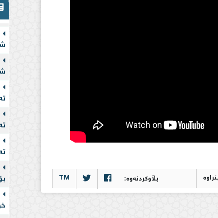
شە
شە
شە
تە
تە
تە
بۆ
TM
بڵاوکردنەوە:
خۆ