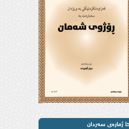
ژمارەی سەردان