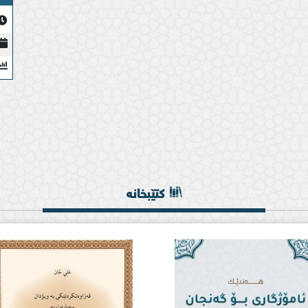
کتێبخانە