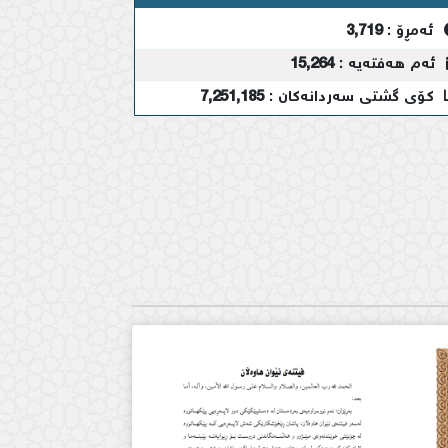
ئەمڕۆ :
3,719
ئەم هەفتەیە :
15,264
کۆی گشتی سەردانەکان :
7,251,185