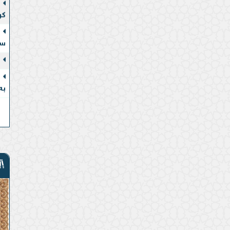
کر
سە
بە