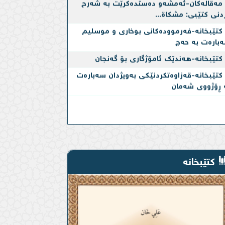
دنی کتێبی: مشکاة...
کتێبخانە-فەرموودەكانی بوخاری و موسلیم
بارەت بە حەج
کتێبخانە-هەندێک ئامۆژگاری بۆ گەنجان
کتێبخانە-قەزاوەتكردنێكی بەویژدان سەبارەت
 ڕۆژووی شەمان
کتێبخانە