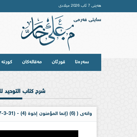
هەینی 7 ئاب 2026 میلادی
سایتی فەرمی
سەرەتا
قورئان
مەقالەکان
کورتە و
شرح كتاب التوحيد ل
وانەی ( (6) (إنما المؤمنون إخوة (4) - (31-3-2017 / 4 رجب1438))