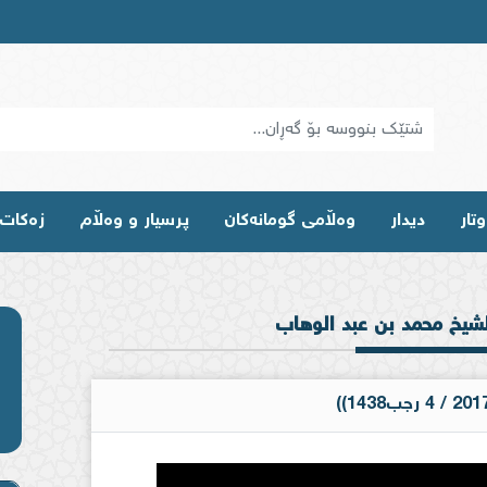
تار
دیدار
وه‌ڵامی گومانه‌كان
پرسیار و وەڵام
زەکات
لشیخ محمد بن عبد الوهاب