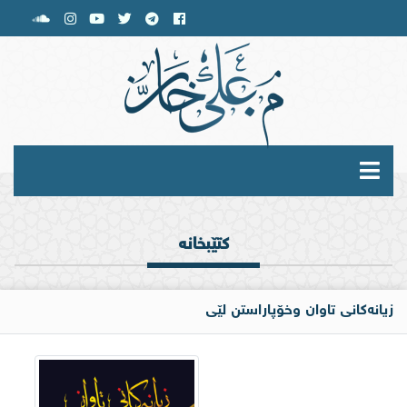
کتێبخانە
زيانه‌كانی تاوان وخۆپاراستن لێی