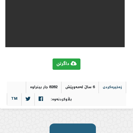
داگرتن
زەخیرەکردن
6 ساڵ لەمەوپێش
8282 جار بینراوە
TM
بڵاوکردنەوە: