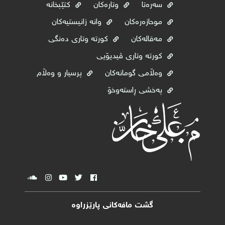
سەرەتا
وتارەکان
کتێبخانە
موحازەرەکان
وانە زانیستیەکان
مەقالەکان
کورتە وتاری دەنگی
کورتە وتاری ڤیدیۆیی
وه‌ڵامی گومانه‌كان
پرسیار و وەڵام
پەخشی ڕاستەوخۆ
گشت مافەکانی پارێزراوە