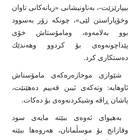
بیپارێزێت-، بەناونیشانی «زیانەكانی تاوان
وخۆپاراستن لێی»، چونكە زۆر بەسوود
بوو به‌لامه‌وه‌، ومامۆستاش خۆی
پێداچونەوەی بۆ كردوو وهه‌ندێك
ده‌ستكاری كرد.
شێوازی موحازه‌ره‌‌كه‌ی مامۆستاش
ئاوهایه‌‌: وته‌كه‌ی ئیبن قه‌ییم ده‌هێنێت،
پاشان ڕاڤه‌ وشیكردنه‌وه‌ی بۆ ده‌كات‌.
بەهیوای ئەوەی ببێتە مایەی سود
وقازانج بۆ موسڵمانان، هه‌روه‌ها ببێتە