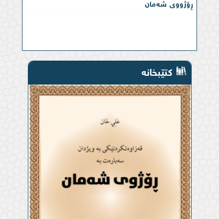
کتێبخانە