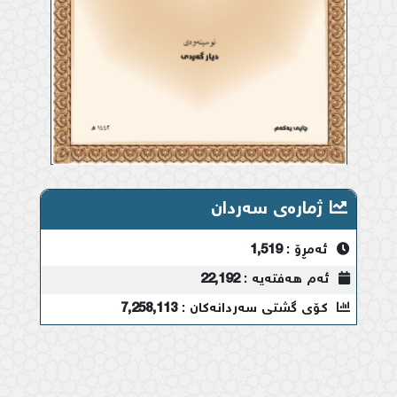
ژمارەی سەردان
ئەمڕۆ :
1,519
ئەم هەفتەیە :
22,192
کۆی گشتی سەردانەکان :
7,258,113