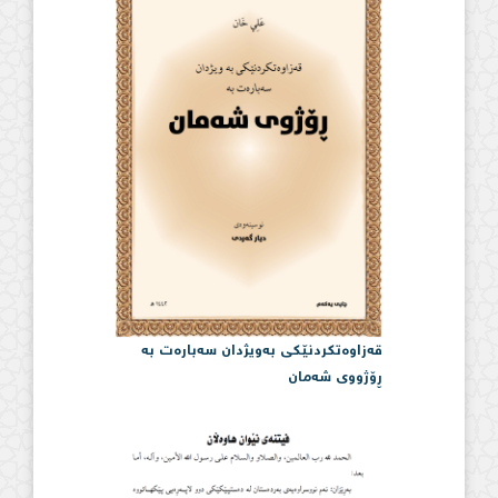
قەزاوەتكردنێكی بەویژدان سەبارەت بە
ڕۆژووی شەمان