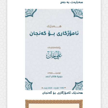
سەبارەت بە حەج
هەندێک ئامۆژگاری بۆ گەنجان