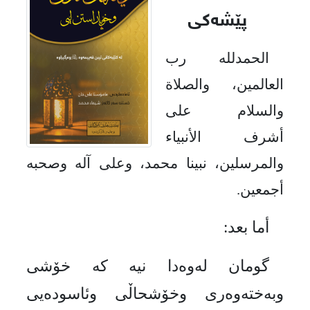
پێشه‌كی
الحمدلله رب
العالمين، والصلاة
0
والسلام على
أشرف الأنبياء
والمرسلين، نبينا محمد، وعلى آله وصحبه
أجمعين.
أما بعد:
گومان لەوەدا نیە كە خۆشی
وبەختەوەری وخۆشحاڵی وئاسودەیی