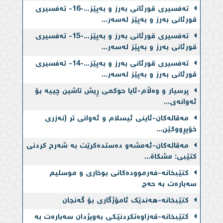
تەفسیری قورئانی بەرز و بەپێز...-16- تەفسیری
قورئانی بەرز و بەپێز لەسەر...
تەفسیری قورئانی بەرز و بەپێز...-15- تەفسیری
قورئانی بەرز و بەپێز لەسەر...
تەفسیری قورئانی بەرز و بەپێز...-14- تەفسیری
قورئانی بەرز و بەپێز لەسەر...
پرسیار و وەڵام-ئایا حوكمی ڕیش تاشین چییه‌ بۆ
ئه‌وانه‌ی...
مەقالەکان-ئاینی ئیسلام و ئه‌وانی تر (نه‌زری
خۆپڕووكێن...
مەقالەکان-ئه‌مشه‌و ده‌ستده‌كرێت به‌ شەرح کردنی
کتێبی: مشکاة...
کتێبخانە-فەرموودەكانی بوخاری و موسلیم
سەبارەت بە حەج
کتێبخانە-هەندێک ئامۆژگاری بۆ گەنجان
کتێبخانە-قەزاوەتكردنێكی بەویژدان سەبارەت بە
ڕۆژووی شەمان