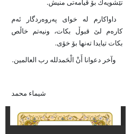
تێشویەك بۆ قیامەتی منیش.
داواكارم لە خوای پەروەردگار ئەم
كارەم لێ‌ قبوڵ بكات، ونیەتم خاڵص
بكات تیایدا تەنها بۆ خۆی.
وآخر دعوانا أَنْ الْحَمدلله رب العالمین.
شیماء محمد