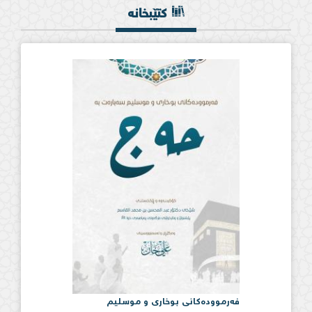
کتێبخانە
فەرموودەكانی بوخاری و موسلیم