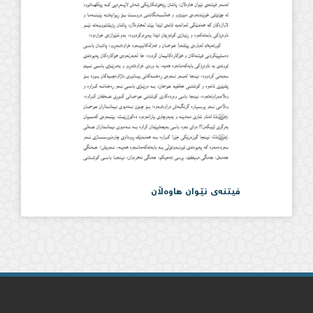
فیتنەی نێوان هاوەڵان