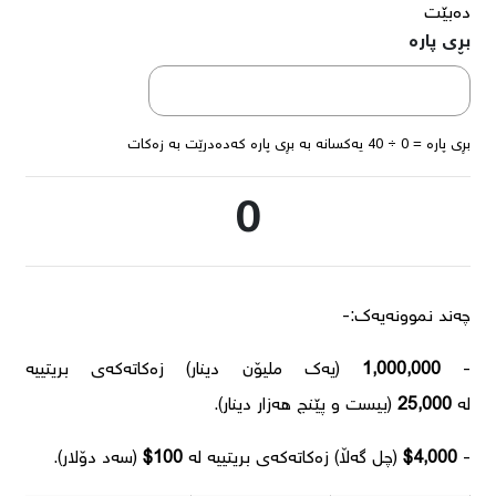
دەبێت
بڕی پارە
بڕی پارە =
0
÷ 40 یەکسانە بە بڕی پارە کەدەدرێت بە زەکات
0
0
چەند نموونەیەک:-
-
1,000,000
(یەک ملیۆن دینار) زەکاتەکەی بریتییە
لە
25,000
(بیست و پێنج هەزار دینار).
-
$4,000
(چل گەڵا) زەکاتەکەی بریتییە لە
100$
(سەد دۆلار).