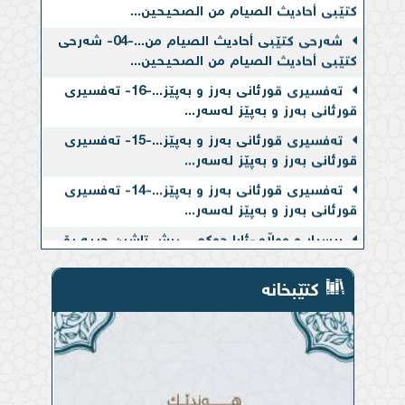
کتێبی أحادیث الصیام من الصحیحین...
شەرحی کتێبی أحادیث الصیام من...-04- شەرحی
کتێبی أحادیث الصیام من الصحیحین...
تەفسیری قورئانی بەرز و بەپێز...-16- تەفسیری
قورئانی بەرز و بەپێز لەسەر...
تەفسیری قورئانی بەرز و بەپێز...-15- تەفسیری
قورئانی بەرز و بەپێز لەسەر...
تەفسیری قورئانی بەرز و بەپێز...-14- تەفسیری
قورئانی بەرز و بەپێز لەسەر...
پرسیار و وەڵام-ئایا حوكمی ڕیش تاشین چییه‌ بۆ
ئه‌وانه‌ی...
مەقالەکان-ئاینی ئیسلام و ئه‌وانی تر (نه‌زری
کتێبخانە
خۆپڕووكێن...
مەقالەکان-ئه‌مشه‌و ده‌ستده‌كرێت به‌ شەرح کردنی
کتێبی: مشکاة...
کتێبخانە-فەرموودەكانی بوخاری و موسلیم
سەبارەت بە حەج