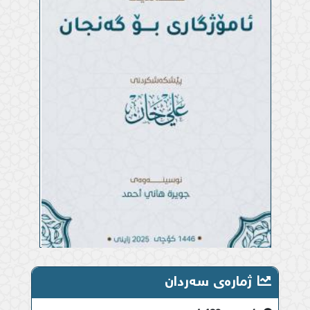
کتێبخانە-هەندێک ئامۆژگاری بۆ گەنجان
کتێبخانە-قەزاوەتكردنێكی بەویژدان سەبارەت بە
ڕۆژووی شەمان
ژمارەی سەردان