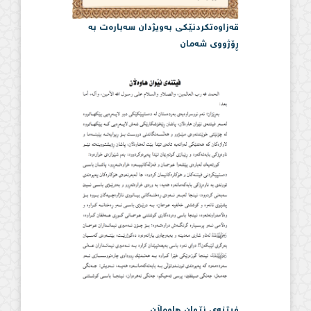
قەزاوەتكردنێكی بەویژدان سەبارەت بە
ڕۆژووی شەمان
فیتنەی نێوان هاوەڵان