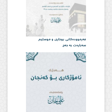
فەرموودەكانی بوخاری و موسلیم
سەبارەت بە حەج