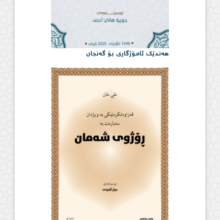
هەندێک ئامۆژگاری بۆ گەنجان