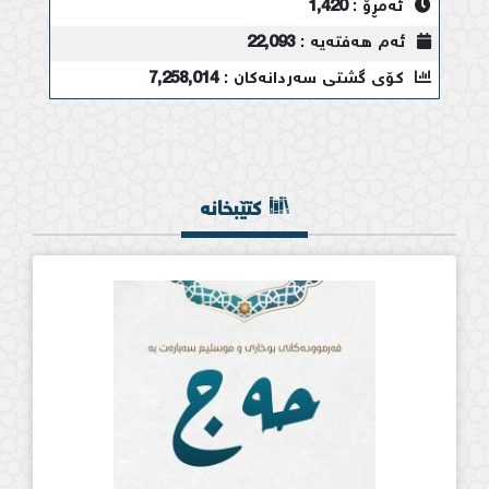
ئەمڕۆ :
1,420
ئەم هەفتەیە :
22,093
کۆی گشتی سەردانەکان :
7,258,014
کتێبخانە