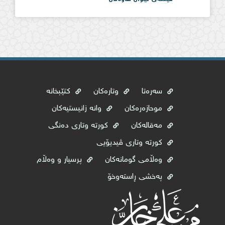
سەرەتا
وتارەکان
کتێبخانە
موحازەرەکان
وانە زانیستیەکان
مەقالەکان
کورتە وتاری دەنگی
کورتە وتاری ڤیدیۆیی
وه‌ڵامی گومانه‌كان
پرسیار و وەڵام
پەخشی ڕاستەوخۆ