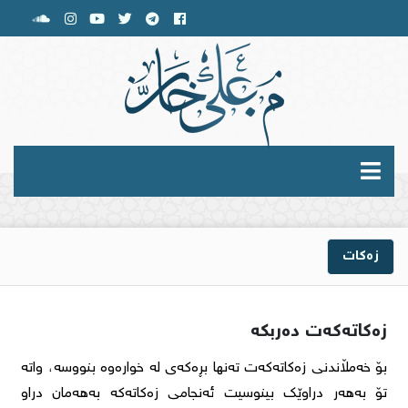
زەکات
زەکاتەکەت دەربکە
بۆ خەمڵاندنی زەکاتەکەت تەنها بڕەکەی لە خوارەوە بنووسە، واتە
تۆ بەهەر دراوێک بینوسیت ئەنجامی زەکاتەکە بەهەمان دراو