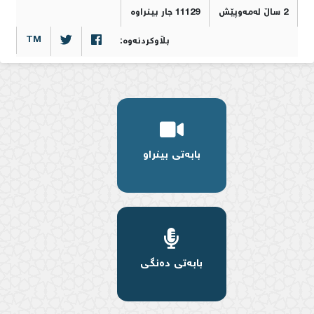
2 ساڵ لەمەوپێش
11129 جار بینراوە
TM
بڵاوکردنەوە:
بابەتی بینراو
بابەتی دەنگی