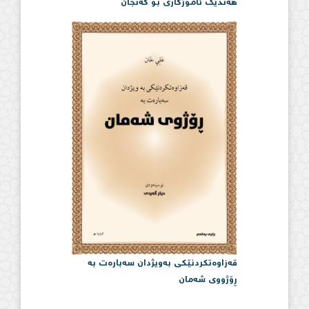
هەندێک ئامۆژگاری بۆ گەنجان
قەزاوەتكردنێكی بەویژدان سەبارەت بە
ڕۆژووی شەمان