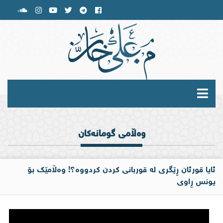
وه‌ڵامی گومانه‌كان
ئایا قورئان ڕێگری له‌ قوربانی كردن كردووه‌؟! وه‌ڵامێك بۆ
یونس ڕاوی