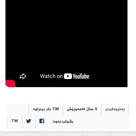
0
زەخیرەکردن
5 ساڵ لەمەوپێش
730 جار بینراوە
TM
بڵاوکردنەوە: