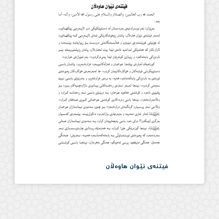
فیتنەی نێوان هاوەڵان