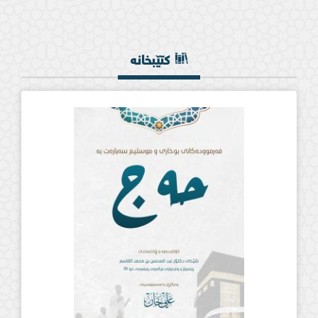
کتێبخانە