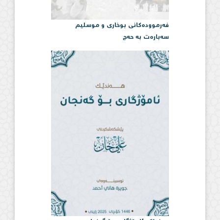
فەرموودەكانی بوخاری و موسلیم
سەبارەت بە حەج