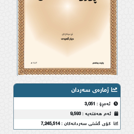
ژمارەی سەردان
ئەمڕۆ :
3,051
ئەم هەفتەیە :
9,593
کۆی گشتی سەردانەکان :
7,245,514