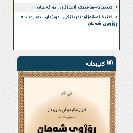
کتێبخانە-هەندێک ئامۆژگاری بۆ گەنجان
کتێبخانە-قەزاوەتكردنێكی بەویژدان سەبارەت بە
ڕۆژووی شەمان
کتێبخانە