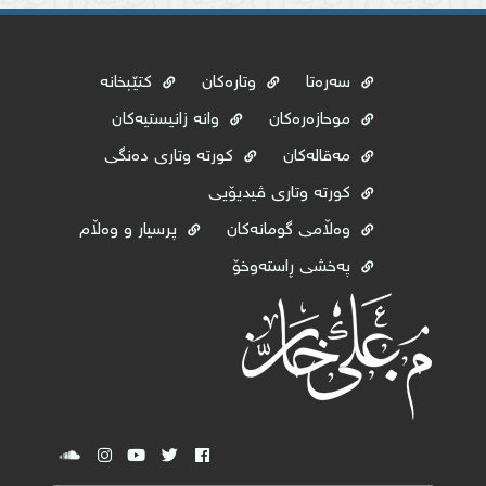
سەرەتا
وتارەکان
کتێبخانە
موحازەرەکان
وانە زانیستیەکان
مەقالەکان
کورتە وتاری دەنگی
کورتە وتاری ڤیدیۆیی
وه‌ڵامی گومانه‌كان
پرسیار و وەڵام
پەخشی ڕاستەوخۆ