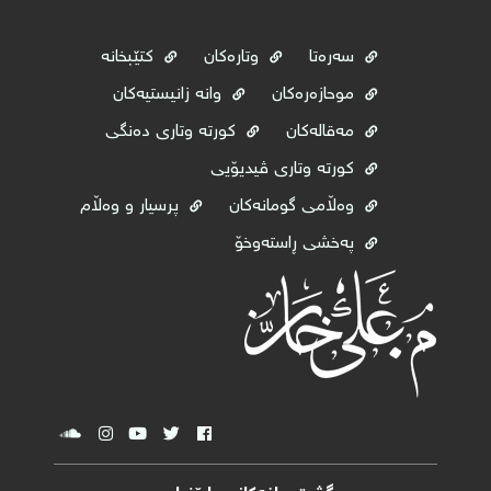
سەرەتا
وتارەکان
کتێبخانە
موحازەرەکان
وانە زانیستیەکان
مەقالەکان
کورتە وتاری دەنگی
کورتە وتاری ڤیدیۆیی
وه‌ڵامی گومانه‌كان
پرسیار و وەڵام
پەخشی ڕاستەوخۆ