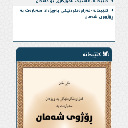
کتێبخانە-قەزاوەتكردنێكی بەویژدان سەبارەت بە
ڕۆژووی شەمان
کتێبخانە