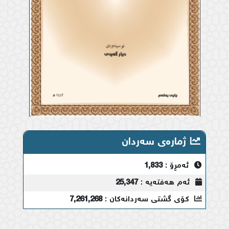
ژمارەی سەردان
ئەمڕۆ :
1,833
ئەم هەفتەیە :
25,347
کۆی گشتی سەردانەکان :
7,261,268