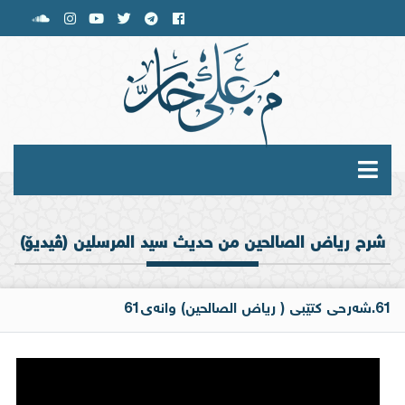
شرح رياض الصالحين من حديث سيد المرسلين (ڤیدیۆ)
61.شەرحی کتێبی ( ریاض الصالحین) وانەی61