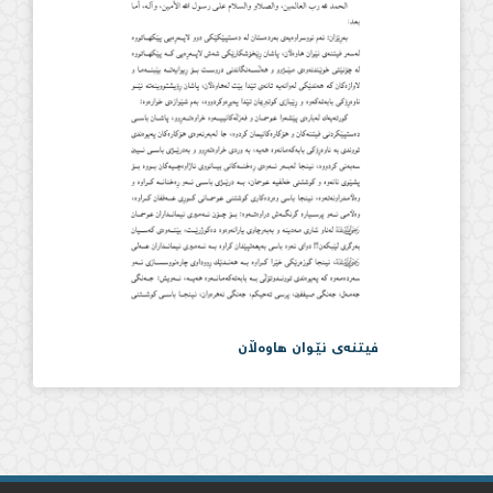
فیتنەی نێوان هاوەڵان