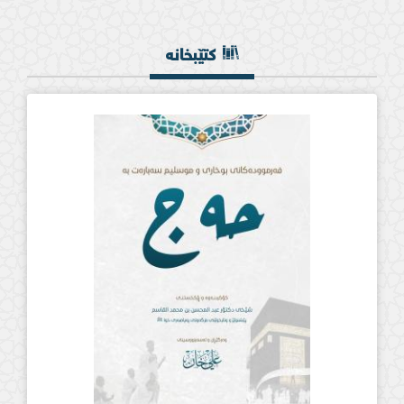
کتێبخانە