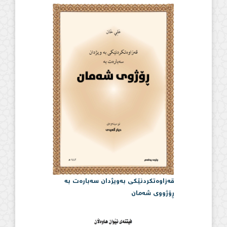
قەزاوەتكردنێكی بەویژدان سەبارەت بە
ڕۆژووی شەمان