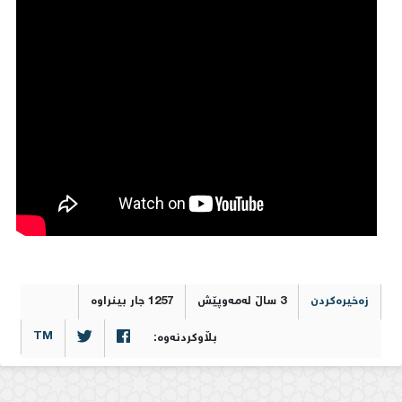
0
زەخیرەکردن
3 ساڵ لەمەوپێش
1257 جار بینراوە
TM
بڵاوکردنەوە: