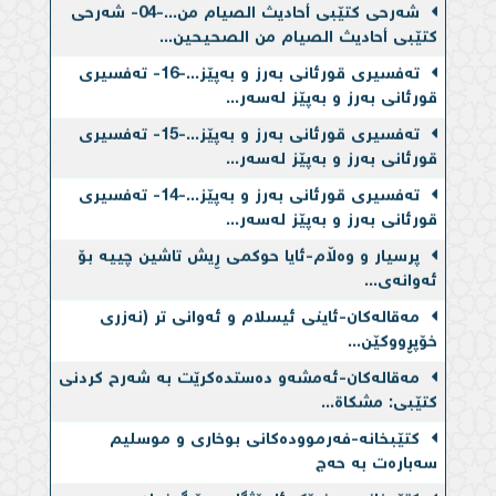
شەرحی کتێبی أحادیث الصیام من...-04- شەرحی
کتێبی أحادیث الصیام من الصحیحین...
تەفسیری قورئانی بەرز و بەپێز...-16- تەفسیری
قورئانی بەرز و بەپێز لەسەر...
تەفسیری قورئانی بەرز و بەپێز...-15- تەفسیری
قورئانی بەرز و بەپێز لەسەر...
تەفسیری قورئانی بەرز و بەپێز...-14- تەفسیری
قورئانی بەرز و بەپێز لەسەر...
پرسیار و وەڵام-ئایا حوكمی ڕیش تاشین چییه‌ بۆ
ئه‌وانه‌ی...
مەقالەکان-ئاینی ئیسلام و ئه‌وانی تر (نه‌زری
خۆپڕووكێن...
مەقالەکان-ئه‌مشه‌و ده‌ستده‌كرێت به‌ شەرح کردنی
کتێبی: مشکاة...
کتێبخانە-فەرموودەكانی بوخاری و موسلیم
سەبارەت بە حەج
کتێبخانە-هەندێک ئامۆژگاری بۆ گەنجان