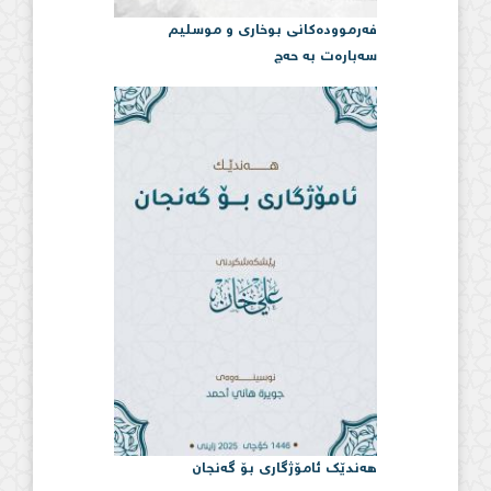
فەرموودەكانی بوخاری و موسلیم
سەبارەت بە حەج
هەندێک ئامۆژگاری بۆ گەنجان