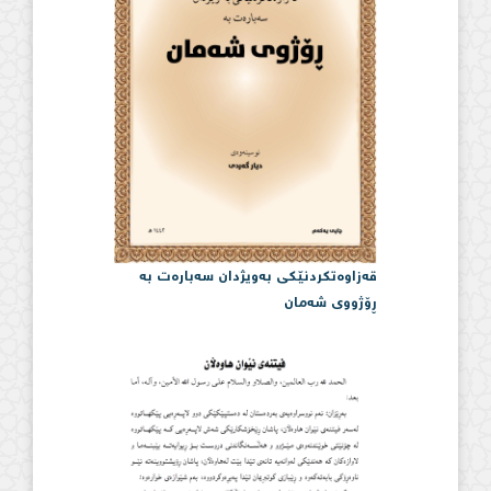
قەزاوەتكردنێكی بەویژدان سەبارەت بە
ڕۆژووی شەمان