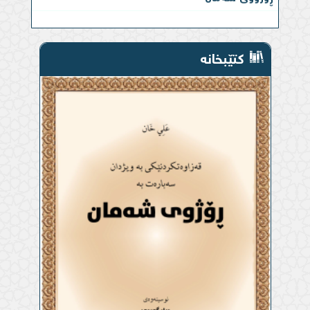
کتێبخانە