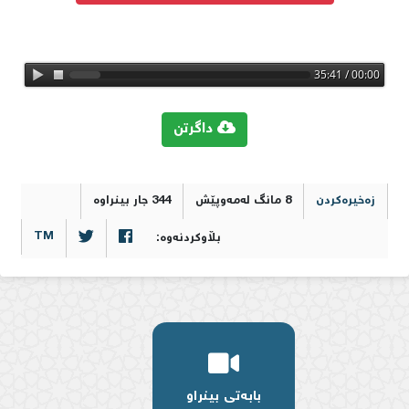
00:00 / 35:41
داگرتن
0
زەخیرەکردن
8 مانگ لەمەوپێش
344 جار بینراوە
TM
بڵاوکردنەوە:
بابەتی بینراو