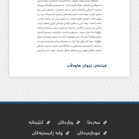
فیتنەی نێوان هاوەڵان
سەرەتا
وتارەکان
کتێبخانە
موحازەرەکان
وانە زانیستیەکان