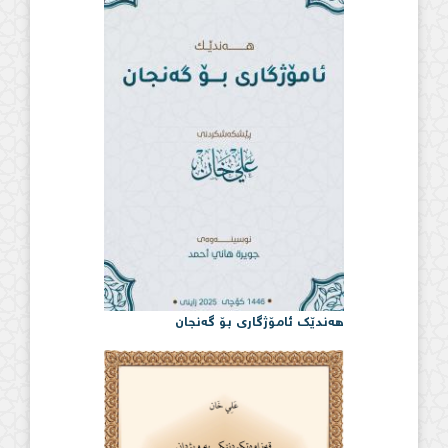
هەندێک ئامۆژگاری بۆ گەنجان