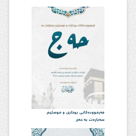
فەرموودەكانی بوخاری و موسلیم
سەبارەت بە حەج