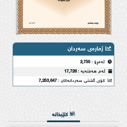
ژمارەی سەردان
ئەمڕۆ :
2,755
ئەم هەفتەیە :
17,726
کۆی گشتی سەردانەکان :
7,253,647
کتێبخانە