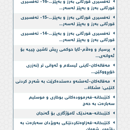
قورئانی بەرز و بەپێز لەسەر...
تەفسیری قورئانی بەرز و بەپێز...-15- تەفسیری
قورئانی بەرز و بەپێز لەسەر...
تەفسیری قورئانی بەرز و بەپێز...-14- تەفسیری
قورئانی بەرز و بەپێز لەسەر...
پرسیار و وەڵام-ئایا حوكمی ڕیش تاشین چییه‌ بۆ
ئه‌وانه‌ی...
مەقالەکان-ئاینی ئیسلام و ئه‌وانی تر (نه‌زری
خۆپڕووكێن...
مەقالەکان-ئه‌مشه‌و ده‌ستده‌كرێت به‌ شەرح کردنی
کتێبی: مشکاة...
کتێبخانە-فەرموودەكانی بوخاری و موسلیم
سەبارەت بە حەج
کتێبخانە-هەندێک ئامۆژگاری بۆ گەنجان
کتێبخانە-قەزاوەتكردنێكی بەویژدان سەبارەت بە
ڕۆژووی شەمان