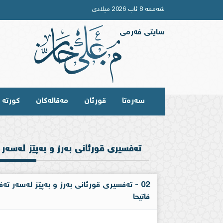
شەممە 8 ئاب 2026 میلادی
سایتی فەرمی
سەرەتا
قورئان
مەقالەکان
کورتە و
تەفسیری قورئانی بەرز و بەپێز لەسەر 
02 - تەفسیری قورئانی بەرز و بەپێز لەسەر ت
فاتیحا