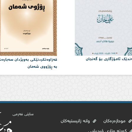
ندێک ئامۆژگاری بۆ گەنجان
قەزاوەتكردنێكی بەویژدان سەبارە
بە ڕۆژووی شەمان
سایتی فەرمی
موحازەرەکان
وانە زانیستیەکان
کورتە وتاری ڤیدیۆیی