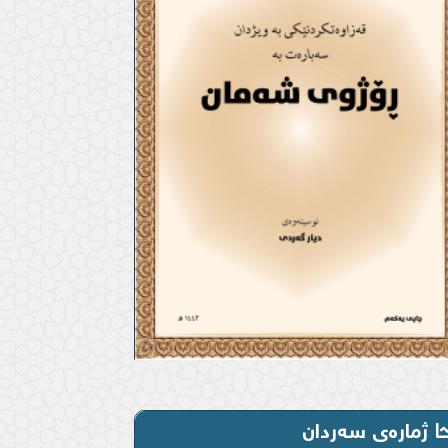
ژمارەی سەردان