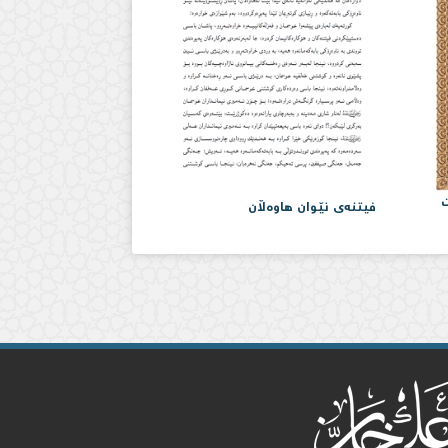
ت
فیتنەی نێوان هاوەڵان