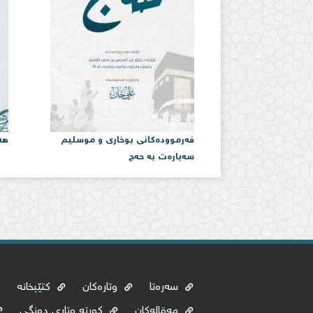
فەرموودەكانی بوخاری و موسلیم
هە
سەبارەت بە حەج
سەرەتا
وتارەکان
کتێبخانە
مەقالەکان
کورتە وتاری دەنگی