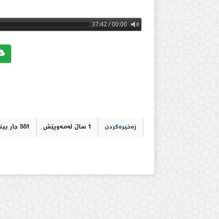
00:00 / 37:42
زەخیرەکردن
1 ساڵ لەمەوپێش
551 جار بینراوە