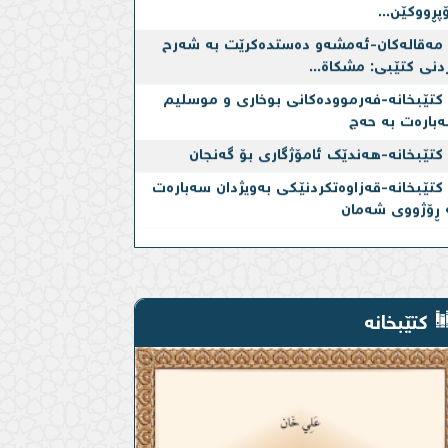
مەقالەکان-ئه‌مشه‌و ده‌ستده‌كرێت به‌ شەرح
دنی کتێبی: مشکاة...
کتێبخانە-فەرموودەكانی بوخاری و موسلیم
بارەت بە حەج
کتێبخانە-هەندێک ئامۆژگاری بۆ گەنجان
کتێبخانە-قەزاوەتكردنێكی بەویژدان سەبارەت
 ڕۆژووی شەمان
کتێبخانە