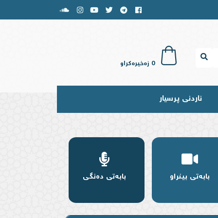
0
زەخیرەکراو
ناردنی پرسیار
بابەتی بینراو
بابەتی دەنگی