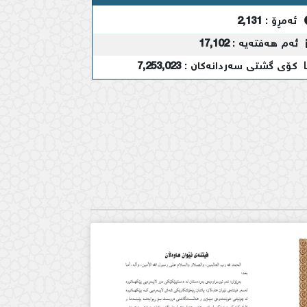
ئەمڕۆ :
2,131
ئەم هەفتەیە :
17,102
کۆی گشتی سەردانەکان :
7,253,023