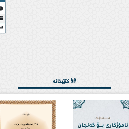
کتێبخانە