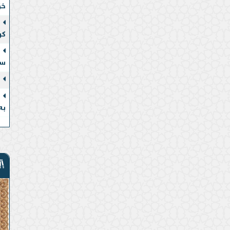
کر
سە
بە