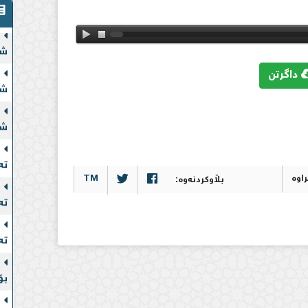
شە
داگرتن
شە
شە
تە
TM
بڵاوکردنەوە:
تە
تە
بۆ
خۆ