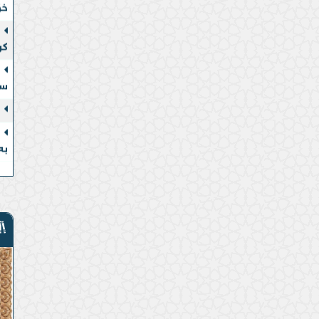
کر
سە
بە