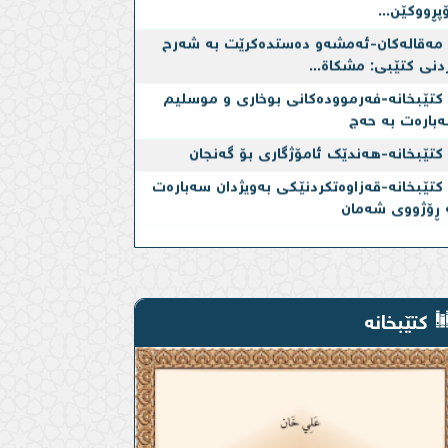
مەقالەکان-ئه‌مشه‌و ده‌ستده‌كرێت به‌ شەرح
دنی کتێبی: مشکاة...
کتێبخانە-فەرموودەكانی بوخاری و موسلیم
بارەت بە حەج
کتێبخانە-هەندێک ئامۆژگاری بۆ گەنجان
کتێبخانە-قەزاوەتكردنێكی بەویژدان سەبارەت
 ڕۆژووی شەمان
کتێبخانە