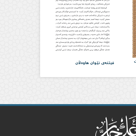
ت
فیتنەی نێوان هاوەڵان