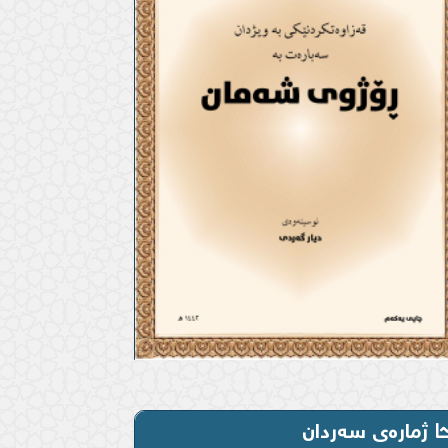
ژمارەی سەردان