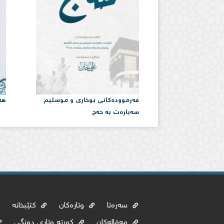
فەرموودەكانی بوخاری و موسلیم
هە
سەبارەت بە حەج
سەرەتا
وتارەکان
کتێبخانە
مەقالەکان
کورتە وتاری دەنگی