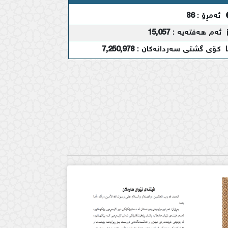
ئەمڕۆ :
86
ئەم هەفتەیە :
15,057
کۆی گشتی سەردانەکان :
7,250,978