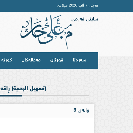
هەینی 7 ئاب 2026 میلادی
سایتی فەرمی
سەرەتا
قورئان
مەقالەکان
کورتە و
(تسهيل الرحبية) ڕاڤه‌ى
وانەی 8