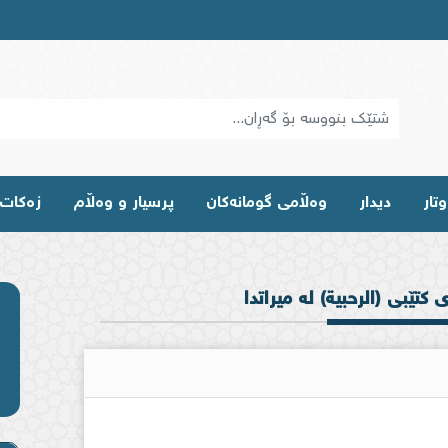
تار
دیدار
وه‌ڵامی گومانه‌كان
پرسیار و وەڵام
زەکات
 كتێبى (الرحبية) له ميراتدا