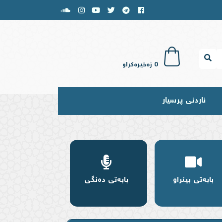
0
زەخیرەکراو
ناردنی پرسیار
بابەتی بینراو
بابەتی دەنگی