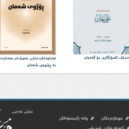
ندێک ئامۆژگاری بۆ گەنجان
قەزاوەتكردنێكی بەویژدان سەبارە
بە ڕۆژووی شەمان
سایتی فەرمی
موحازەرەکان
وانە زانیستیەکان
کورتە وتاری ڤیدیۆیی