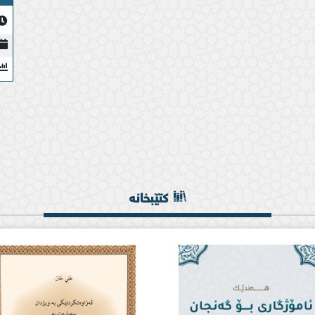
کتێبخانە