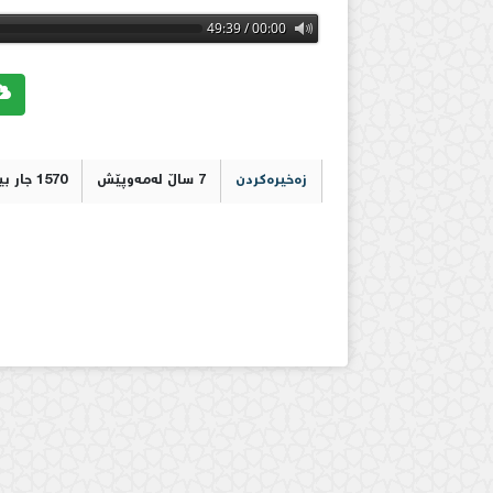
00:00 / 49:39
زەخیرەکردن
7 ساڵ لەمەوپێش
1570 جار بینراوە