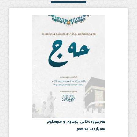
فەرموودەكانی بوخاری و موسلیم
سەبارەت بە حەج