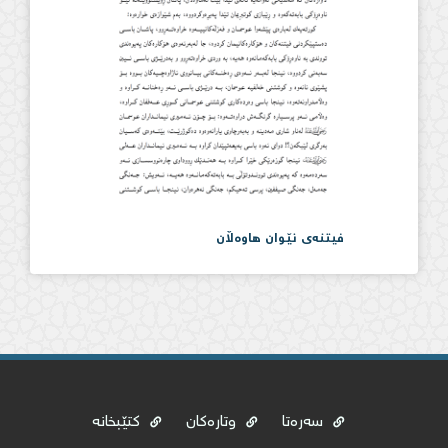
فیتنەی نێوان هاوەڵان
سەرەتا
وتارەکان
کتێبخانە