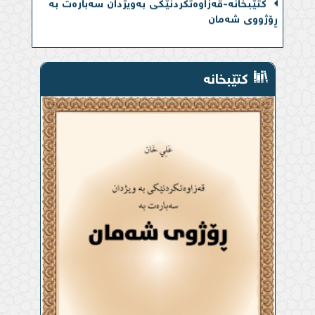
ڕۆژووی شەمان
کتێبخانە