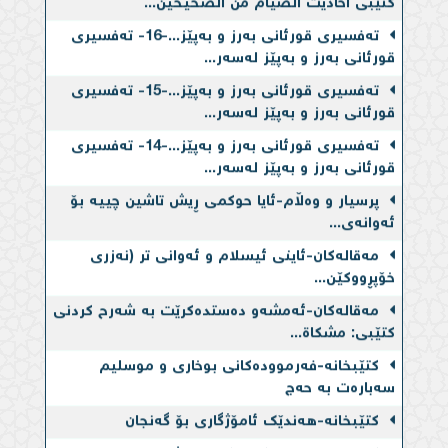
تەفسیری قورئانی بەرز و بەپێز...-16- تەفسیری
قورئانی بەرز و بەپێز لەسەر...
تەفسیری قورئانی بەرز و بەپێز...-15- تەفسیری
قورئانی بەرز و بەپێز لەسەر...
تەفسیری قورئانی بەرز و بەپێز...-14- تەفسیری
قورئانی بەرز و بەپێز لەسەر...
پرسیار و وەڵام-ئایا حوكمی ڕیش تاشین چییه‌ بۆ
ئه‌وانه‌ی...
مەقالەکان-ئاینی ئیسلام و ئه‌وانی تر (نه‌زری
خۆپڕووكێن...
مەقالەکان-ئه‌مشه‌و ده‌ستده‌كرێت به‌ شەرح کردنی
کتێبی: مشکاة...
کتێبخانە-فەرموودەكانی بوخاری و موسلیم
سەبارەت بە حەج
کتێبخانە-هەندێک ئامۆژگاری بۆ گەنجان
کتێبخانە-قەزاوەتكردنێكی بەویژدان سەبارەت بە