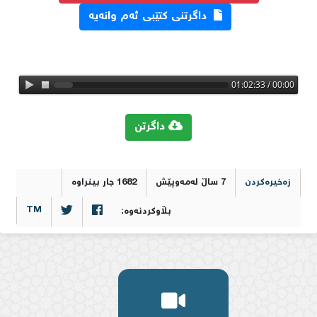
داگرتنی کتێبی ئەم وانەیە
00:00 / 01:02:33
0
داگرتن
زەخیرەکردن
7 ساڵ لەمەوپێش
1682 جار بینراوە
TM
بڵاوکردنەوە: