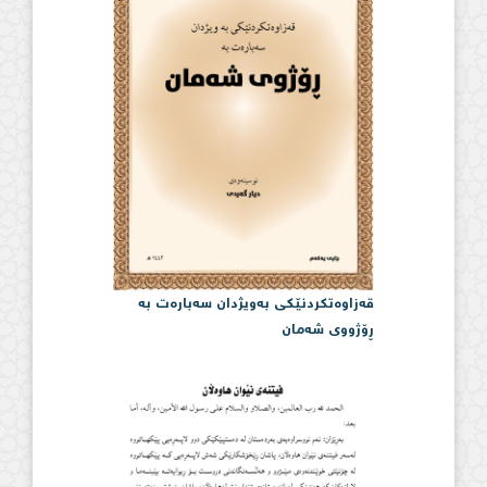
قەزاوەتكردنێكی بەویژدان سەبارەت بە
ڕۆژووی شەمان