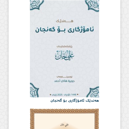
هەندێک ئامۆژگاری بۆ گەنجان