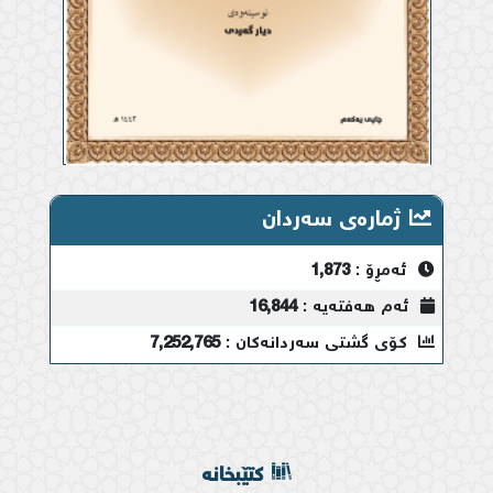
ژمارەی سەردان
ئەمڕۆ :
1,873
ئەم هەفتەیە :
16,844
کۆی گشتی سەردانەکان :
7,252,765
کتێبخانە