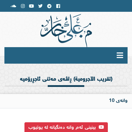
(تقريب الآجرومية) ڕاڤه‌ی مه‌تنی ئاجڕرۆمیه‌
وانەی 10
بینینی ئەم وانە دەنگیانە لە یوتیوب