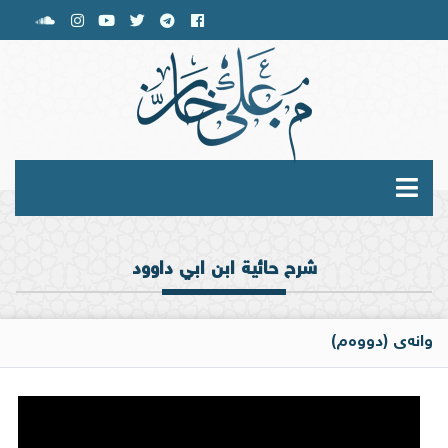
شرح حائية ابن ابي داوود
وانەی (دووەم)