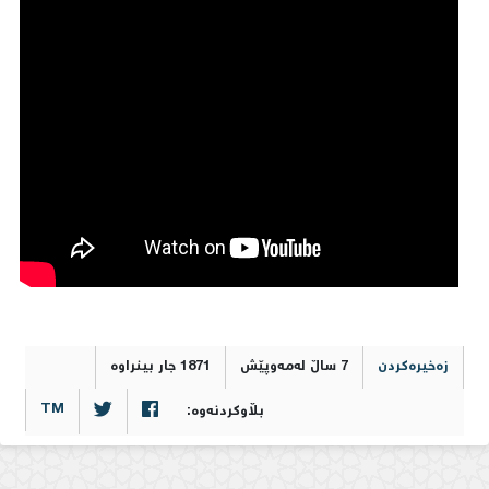
0
زەخیرەکردن
7 ساڵ لەمەوپێش
1871 جار بینراوە
TM
بڵاوکردنەوە: