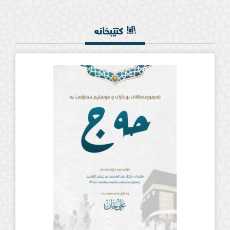
کتێبخانە