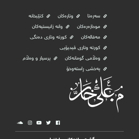
سەرەتا
وتارەکان
کتێبخانە
موحازەرەکان
وانە زانیستیەکان
مەقالەکان
کورتە وتاری دەنگی
کورتە وتاری ڤیدیۆیی
وه‌ڵامی گومانه‌كان
پرسیار و وەڵام
پەخشی ڕاستەوخۆ