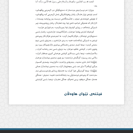
فیتنەی نێوان هاوەڵان