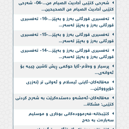
شەرحی کتێبی أحادیث الصیام من...-04- شەرحی
کتێبی أحادیث الصیام من الصحیحین...
تەفسیری قورئانی بەرز و بەپێز...-16- تەفسیری
قورئانی بەرز و بەپێز لەسەر...
تەفسیری قورئانی بەرز و بەپێز...-15- تەفسیری
قورئانی بەرز و بەپێز لەسەر...
تەفسیری قورئانی بەرز و بەپێز...-14- تەفسیری
قورئانی بەرز و بەپێز لەسەر...
پرسیار و وەڵام-ئایا حوكمی ڕیش تاشین چییه‌ بۆ
ئه‌وانه‌ی...
مەقالەکان-ئاینی ئیسلام و ئه‌وانی تر (نه‌زری
خۆپڕووكێن...
مەقالەکان-ئه‌مشه‌و ده‌ستده‌كرێت به‌ شەرح کردنی
کتێبی: مشکاة...
کتێبخانە-فەرموودەكانی بوخاری و موسلیم
سەبارەت بە حەج
کتێبخانە-هەندێک ئامۆژگاری بۆ گەنجان