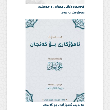
فەرموودەكانی بوخاری و موسلیم
سەبارەت بە حەج
هەندێک ئامۆژگاری بۆ گەنجان