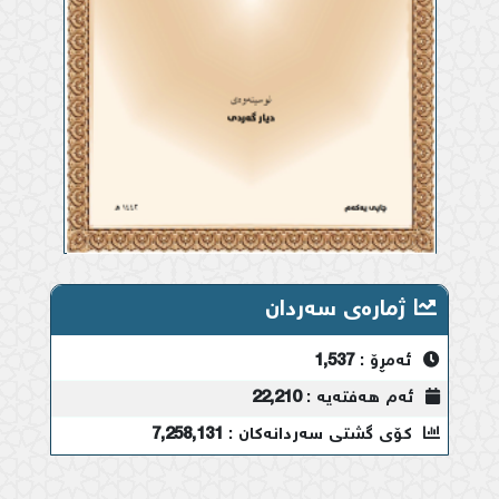
ژمارەی سەردان
ئەمڕۆ :
1,537
ئەم هەفتەیە :
22,210
کۆی گشتی سەردانەکان :
7,258,131