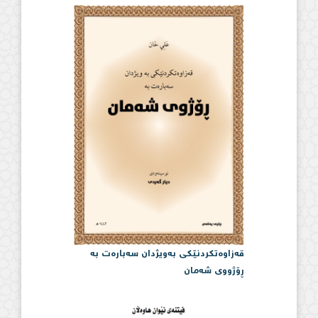
قەزاوەتكردنێكی بەویژدان سەبارەت بە
ڕۆژووی شەمان