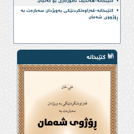
کتێبخانە-قەزاوەتكردنێكی بەویژدان سەبارەت بە
ڕۆژووی شەمان
کتێبخانە