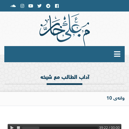
آداب الطالب مع شيخه
وانەی 10
00:00 / 39:22