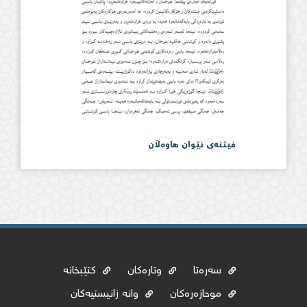
فیتنەی نێوان هاوەڵان
سەرەتا
وتارەکان
کتێبخانە
موحازەرەکان
وانە زانیستیەکان