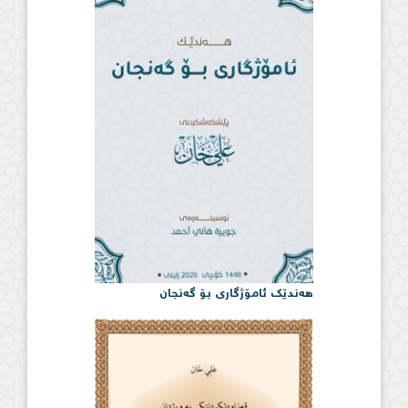
هەندێک ئامۆژگاری بۆ گەنجان