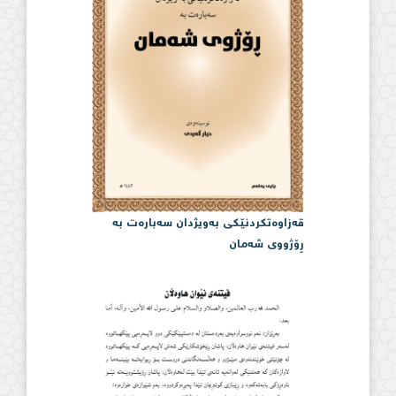
قەزاوەتكردنێكی بەویژدان سەبارەت بە
ڕۆژووی شەمان