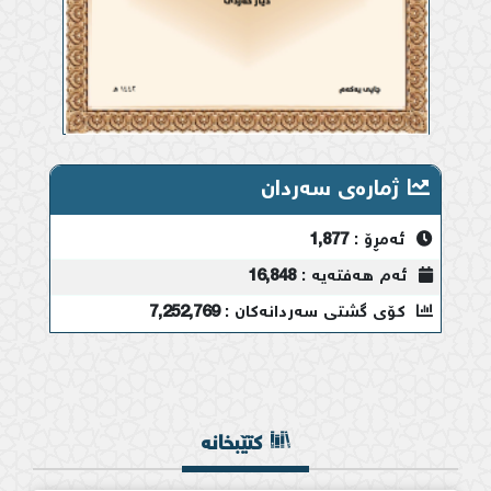
ژمارەی سەردان
ئەمڕۆ :
1,877
ئەم هەفتەیە :
16,848
کۆی گشتی سەردانەکان :
7,252,769
کتێبخانە