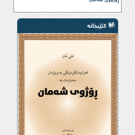
کتێبخانە