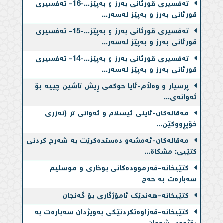
قورئانی بەرز و بەپێز لەسەر...
تەفسیری قورئانی بەرز و بەپێز...-15- تەفسیری
قورئانی بەرز و بەپێز لەسەر...
تەفسیری قورئانی بەرز و بەپێز...-14- تەفسیری
قورئانی بەرز و بەپێز لەسەر...
پرسیار و وەڵام-ئایا حوكمی ڕیش تاشین چییه‌ بۆ
ئه‌وانه‌ی...
مەقالەکان-ئاینی ئیسلام و ئه‌وانی تر (نه‌زری
خۆپڕووكێن...
مەقالەکان-ئه‌مشه‌و ده‌ستده‌كرێت به‌ شەرح کردنی
کتێبی: مشکاة...
کتێبخانە-فەرموودەكانی بوخاری و موسلیم
سەبارەت بە حەج
کتێبخانە-هەندێک ئامۆژگاری بۆ گەنجان
کتێبخانە-قەزاوەتكردنێكی بەویژدان سەبارەت بە
ڕۆژووی شەمان