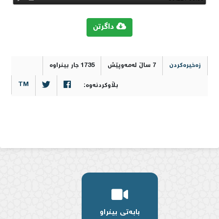
داگرتن
زەخیرەکردن
7 ساڵ لەمەوپێش
1735 جار بینراوە
0
TM
بڵاوکردنەوە:
بابەتی بینراو