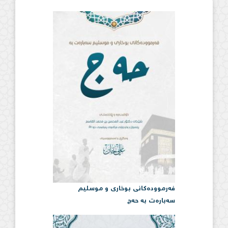
فەرموودەكانی بوخاری و موسلیم
سەبارەت بە حەج