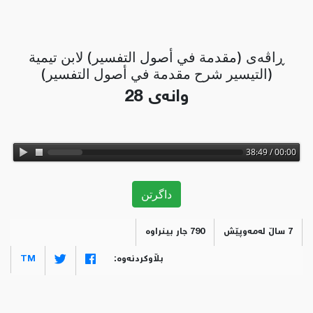
ڕاڤه‌ی (مقدمة في أصول التفسير) لابن تيمية
(التيسير شرح مقدمة في أصول التفسير)
وانەی 28
00:00 / 38:49
داگرتن
7 ساڵ لەمەوپێش
790 جار بینراوە
بڵاوکردنەوە:
TM