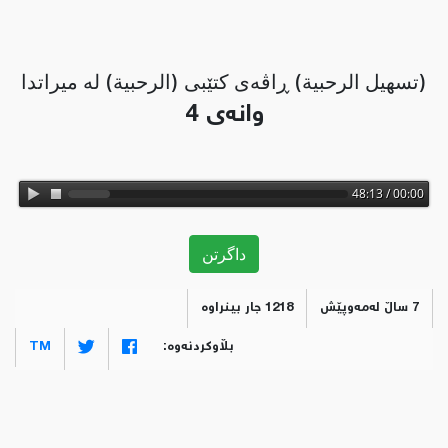
(تسهيل الرحبية) ڕاڤه‌ى كتێبى (الرحبية) له ميراتدا
وانەی 4
00:00 / 48:13
داگرتن
7 ساڵ لەمەوپێش
1218 جار بینراوە
بڵاوکردنەوە:
TM