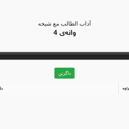
آداب الطالب مع شيخه
وانەی 4
داگرتن
بڵ