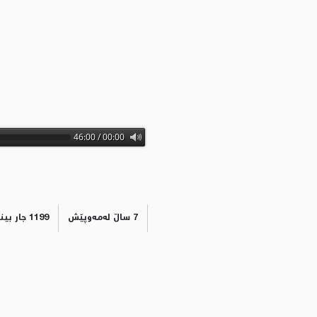
00:00 / 46:00
7 ساڵ لەمەوپێش
1199 جار بینراوە