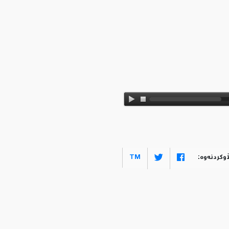
اوکردنەوە:
TM